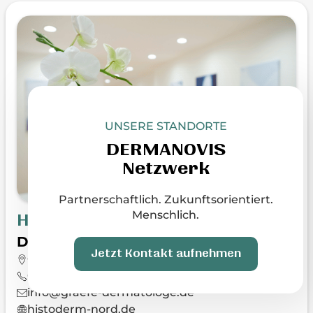
UNSERE STANDORTE
DERMANOVIS
Netzwerk
Partnerschaftlich. Zukunftsorientiert.
Menschlich.
HistoDerm Nord - Uetersen
Dr. med. Tim Graefe
Jetzt Kontakt aufnehmen
Großer Sand 52, 25436 Uetersen
04122 / 45 577
info@graefe-dermatologe.de
histoderm-nord.de