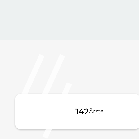
160
Ärzte